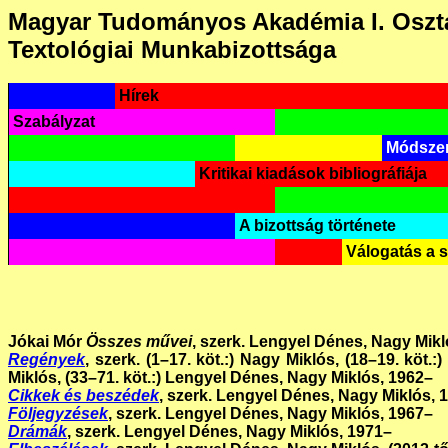
Magyar Tudományos Akadémia I. Oszt
Textológiai Munkabizottsága
Hírek
Szabályzat
Módszer
Kritikai kiadások bibliográfiája
A bizottság története
Válogatás a 
Jókai Mór
Összes művei
, szerk. Lengyel Dénes, Nagy Mikl
Regények
, szerk. (1–17. köt.:) Nagy Miklós, (18–19. köt.
Miklós, (33–71. köt.:) Lengyel Dénes, Nagy Miklós, 1962–
Cikkek és beszédek
, szerk. Lengyel Dénes, Nagy Miklós, 
Följegyzések
, szerk. Lengyel Dénes, Nagy Miklós, 1967–
Drámák
, szerk. Lengyel Dénes, Nagy Miklós, 1971–