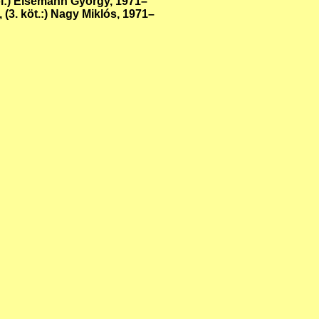
ől:) Eisemann György, 1971–
 (3. köt.:) Nagy Miklós, 1971–