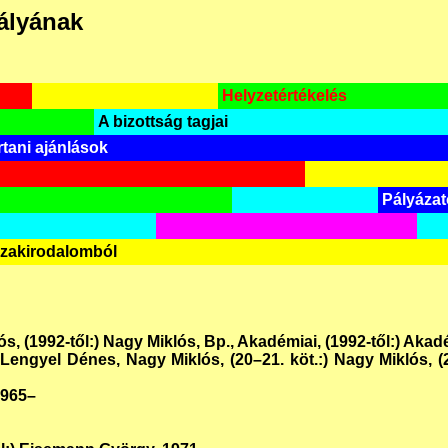
ályának
Helyzetértékelés
A bizottság tagjai
tani ajánlások
Pályáza
szakirodalomból
ós, (1992-től:) Nagy Miklós, Bp., Akadémiai, (1992-től:) A
:) Lengyel Dénes, Nagy Miklós, (20–21. köt.:) Nagy Miklós, 
1965–