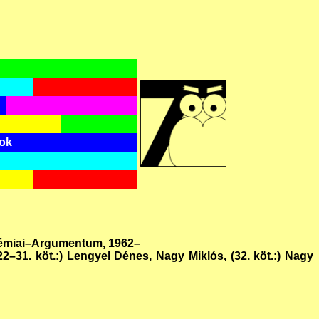
tok
kadémiai–Argumentum, 1962–
(22–31. köt.:) Lengyel Dénes, Nagy Miklós, (32. köt.:) Nagy