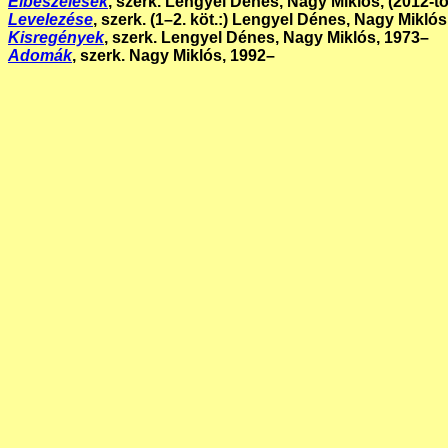
Elbeszélések
, szerk. Lengyel Dénes, Nagy Miklós, (2012-t
Levelezése
, szerk. (1–2. köt.:) Lengyel Dénes, Nagy Miklós,
Kisregények
, szerk. Lengyel Dénes, Nagy Miklós, 1973–
Adomák
, szerk. Nagy Miklós, 1992–