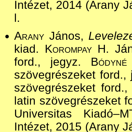
Intézet, 2014 (Arany 
l.
Arany
János,
Levelez
kiad.
Korompay H.
Ján
ford., jegyz.
Bódyné
szövegrészeket ford.,
szövegrészeket ford.,
latin szövegrészeket f
Universitas Kiadó–
Intézet, 2015 (Arany 