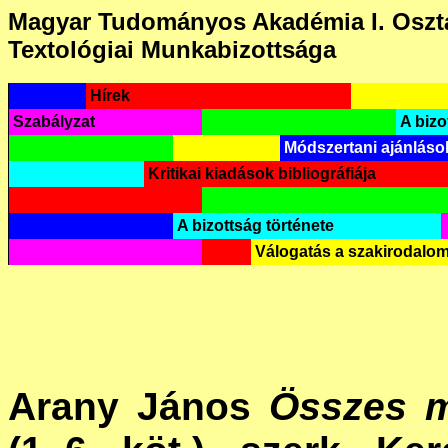
Magyar Tudományos Akadémia I. Oszt
Textológiai Munkabizottsága
Hírek
Szabályzat
A bizo
Módszertani ajánláso
Kritikai kiadások bibliográfiája
A bizottság története
Válogatás a szakirodalo
Arany János
Összes 