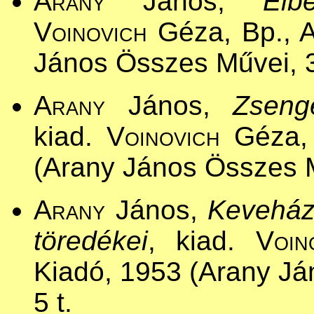
Arany
János,
Elb
Voinovich
Géza, Bp., A
János Összes Művei, 3),
Arany
János,
Zseng
kiad.
Voinovich
Géza, 
(Arany János Összes Mű
Arany
János,
Keveháza
töredékei
, kiad.
Voin
Kiadó, 1953 (Arany Ján
5 t.