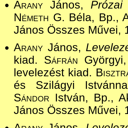
Arany
János,
Prózai
Németh
G. Béla, Bp., 
János Összes Művei, 11)
Arany
János,
Levelez
kiad.
Sáfrán
Györgyi, 
levelezést kiad.
Bisztr
és Szilágyi Istvánnal
Sándor
István, Bp., A
János Összes Művei, 15
Arany
János,
Levelez