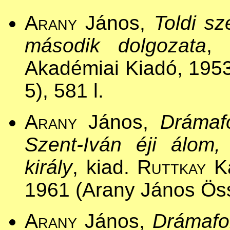
Arany
János,
Toldi sz
második dolgozata
,
Akadémiai Kiadó, 195
5), 581 l.
Arany
János,
Drámaf
Szent-Iván éji álom,
király
, kiad.
Ruttkay
Ká
1961 (Arany János Össz
Arany
János,
Drámafor