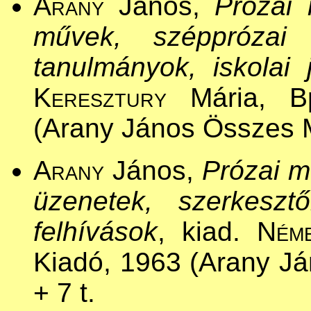
Arany
János,
Prózai 
művek, szépprózai f
tanulmányok, iskolai
Keresztury
Mária, Bp
(Arany János Összes Mű
Arany
János,
Prózai m
üzenetek, szerkesztő
felhívások
, kiad.
Ném
Kiadó, 1963 (Arany Já
+ 7 t.