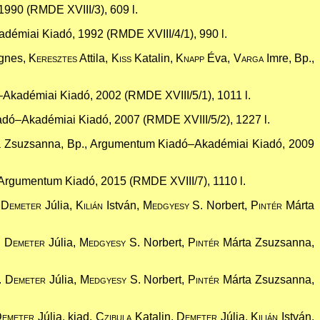
1990 (RMDE XVIII/3), 609 l.
démiai Kiadó, 1992 (RMDE XVIII/4/1), 990 l.
gnes,
Keresztes
Attila,
Kiss
Katalin,
Knapp
Éva,
Varga
Imre, Bp.,
kadémiai Kiadó, 2002 (RMDE XVIII/5/1), 1011 l.
dó–Akadémiai Kiadó, 2007 (RMDE XVIII/5/2), 1227 l.
 Zsuzsanna, Bp., Argumentum Kiadó–Akadémiai Kiadó, 2009
Argumentum Kiadó, 2015 (RMDE XVIII/7), 1110 l.
.
Demeter
Júlia,
Kilián
István,
Medgyesy S.
Norbert,
Pintér
Márta
.
Demeter
Júlia,
Medgyesy S.
Norbert,
Pintér
Márta Zsuzsanna,
.
Demeter
Júlia,
Medgyesy S.
Norbert,
Pintér
Márta Zsuzsanna,
emeter
Júlia, kiad.
Czibula
Katalin,
Demeter
Júlia,
Kilián
István,