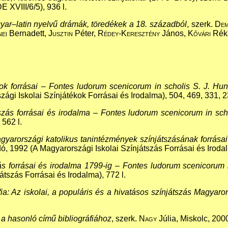
 XVIII/6/5), 936 l.
ar–latin nyelvű drámák, töredékek a 18. századból
, szerk.
Dem
ei
Bernadett,
Jusztin
Péter,
Rédey-Keresztény
János,
Kővári
Réka
ékok forrásai – Fontes ludorum scenicorum in scholis S. J. Hu
i Iskolai Színjátékok Forrásai és Irodalma), 504, 469, 331, 23
szás forrásai és irodalma – Fontes ludorum scenicorum in sch
 562 l.
gyarországi katolikus tanintézmények színjátszásának forrása
, 1992 (A Magyarországi Iskolai Színjátszás Forrásai és Irodal
szás forrásai és irodalma 1799-ig – Fontes ludorum scenicoru
szás Forrásai és Irodalma), 772 l.
fia: Az iskolai, a populáris és a hivatásos színjátszás Magyar
 a hasonló című bibliográfiához
, szerk.
Nagy
Júlia, Miskolc, 2000,