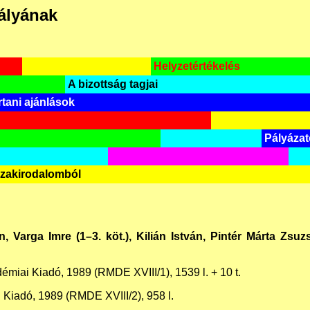
ályának
Helyzetértékelés
A bizottság tagjai
tani ajánlások
Pályáza
szakirodalomból
án, Varga Imre (1–3. köt.), Kilián István, Pintér Márta Zsuzs
émiai Kiadó, 1989 (RMDE XVIII/1), 1539 l. + 10 t.
 Kiadó, 1989 (RMDE XVIII/2), 958 l.