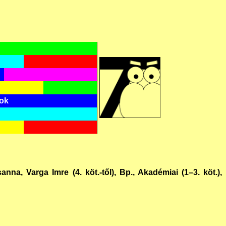
tok
anna, Varga Imre (4. köt.-től), Bp., Akadémiai (1–3. köt.),