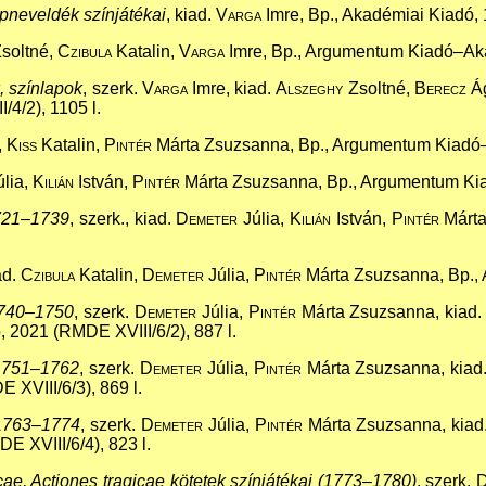
apneveldék színjátékai
, kiad.
Varga
Imre, Bp., Akadémiai Kiadó, 
soltné,
Czibula
Katalin,
Varga
Imre, Bp., Argumentum Kiadó–Aka
, színlapok
, szerk.
Varga
Imre, kiad.
Alszeghy
Zsoltné,
Berecz
Á
4/2), 1105 l.
,
Kiss
Katalin,
Pintér
Márta Zsuzsanna, Bp., Argumentum Kiadó–A
lia,
Kilián
István,
Pintér
Márta Zsuzsanna, Bp., Argumentum Kia
1721–1739
, szerk., kiad.
Demeter
Júlia,
Kilián
István,
Pintér
Márta
ad.
Czibula
Katalin,
Demeter
Júlia,
Pintér
Márta Zsuzsanna, Bp., 
 1740–1750
, szerk.
Demeter
Júlia,
Pintér
Márta Zsuzsanna, kiad
, 2021 (RMDE XVIII/6/2), 887 l.
 1751–1762
, szerk.
Demeter
Júlia,
Pintér
Márta Zsuzsanna, kiad
 XVIII/6/3), 869 l.
 1763–1774
, szerk.
Demeter
Júlia,
Pintér
Márta Zsuzsanna, kiad
E XVIII/6/4), 823 l.
ae, Actiones tragicae kötetek színjátékai (1773–1780)
, szerk.
D