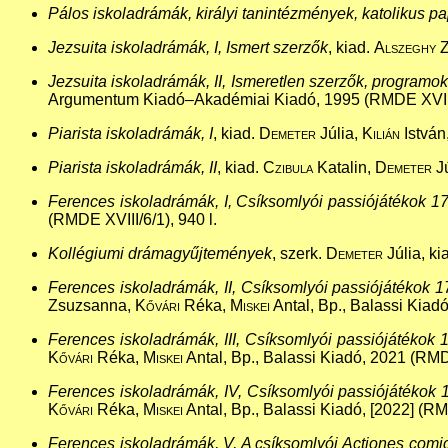
Pálos iskoladrámák, királyi tanintézmények, katolikus p
Jezsuita iskoladrámák, I, Ismert szerzők
, kiad.
Alszeghy
Z
Jezsuita iskoladrámák, II, Ismeretlen szerzők, programok
Argumentum Kiadó–Akadémiai Kiadó, 1995 (RMDE XVIII/
Piarista iskoladrámák, I
, kiad.
Demeter
Júlia,
Kilián
István
Piarista iskoladrámák, II
, kiad.
Czibula
Katalin,
Demeter
Jú
Ferences iskoladrámák, I, Csíksomlyói passiójátékok 
(RMDE XVIII/6/1), 940 l.
Kollégiumi drámagyűjtemények
, szerk.
Demeter
Júlia, ki
Ferences iskoladrámák, II, Csíksomlyói passiójátékok
Zsuzsanna,
Kővári
Réka,
Miskei
Antal, Bp., Balassi Kiadó
Ferences iskoladrámák, III, Csíksomlyói passiójátékok
Kővári
Réka,
Miskei
Antal, Bp., Balassi Kiadó, 2021 (RMDE
Ferences iskoladrámák, IV, Csíksomlyói passiójátékok
Kővári
Réka,
Miskei
Antal, Bp., Balassi Kiadó, [2022] (RMD
Ferences iskoladrámák, V, A csíksomlyói Actiones comic