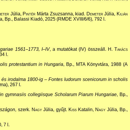
eter
Júlia,
Pintér
Márta Zsuzsanna, kiad.
Demeter
Júlia,
Kilián
, Bp., Balassi Kiadó, 2025 (RMDE XVIII/6/6), 792 l.
ngariae 1561–1773, I–IV
, a mutatókat (IV) összeáll.
H. Takács
4 l.
olis protestantium in Hungaria
, Bp., MTA Könyvtára, 1988 (A
i és irodalma 1800-ig – Fontes ludorum scenicorum in scholis
ma), 267 l.
m in gymnasiis collegiisque Scholarum Piarum Hungariae
, Bp.,
országon
, szerk.
Nagy
Júlia, gyűjt.
Kiss
Katalin,
Nagy
Júlia, Bp.,
 7 l.