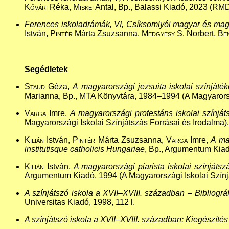
Kővári
Réka,
Miskei
Antal, Bp., Balassi Kiadó, 2023 (RMDE
Ferences iskoladrámák, VI, Csíksomlyói magyar és magy
István,
Pintér
Márta Zsuzsanna,
Medgyesy S.
Norbert,
Ben
Segédletek
Staud
Géza,
A magyarországi jezsuita iskolai színját
Marianna, Bp., MTA Könyvtára, 1984–1994 (A Magyarország
Varga
Imre,
A magyarországi protestáns iskolai színját
Magyarországi Iskolai Színjátszás Forrásai és Irodalma),
Kilián
István,
Pintér
Márta Zsuzsanna,
Varga
Imre,
A ma
institutisque catholicis Hungariae
, Bp., Argumentum Kiadó
Kilián
István,
A magyarországi piarista iskolai színját
Argumentum Kiadó, 1994 (A Magyarországi Iskolai Színját
A színjátszó iskola a XVII–XVIII. században – Bibliográ
Universitas Kiadó, 1998, 112 l.
A színjátszó iskola a XVII–XVIII. században: Kiegészítés