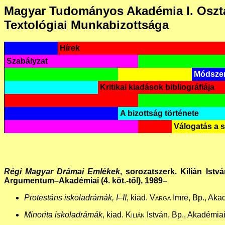
Magyar Tudományos Akadémia I. Oszt
Textológiai Munkabizottsága
Hírek
Szabályzat
Módszer
Kritikai kiadások bibliográfiája
A bizottság története
Válogatás a 
Régi Magyar Drámai Emlékek
, sorozatszerk. Kilián Istv
Argumentum–Akadémiai (4. köt.-től), 1989–
Protestáns iskoladrámák, I–II
, kiad.
Varga
Imre, Bp., Akad
Minorita iskoladrámák
, kiad.
Kilián
István, Bp., Akadémiai