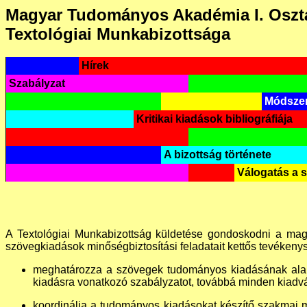
Magyar Tudományos Akadémia I. Oszt
Textológiai Munkabizottsága
Hírek
Szabályzat
Módszer
Kritikai kiadások bibliográfiája
A bizottság története
Válogatás a 
A Textológiai Munkabizottság küldetése gondoskodni a magya
szövegkiadások minőségbiztosítási feladatait kettős tevékenysé
meghatározza a szövegek tudományos kiadásának alapelv
kiadásra vonatkozó szabályzatot, továbbá minden kiadv
koordinálja a tudományos kiadásokat készítő szakmai m