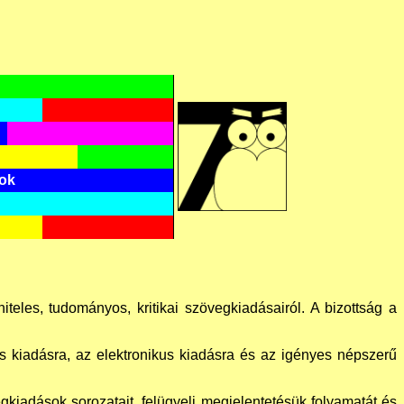
tok
eles, tudományos, kritikai szövegkiadásairól. A bizottság a
us kiadásra, az elektronikus kiadásra és az igényes népszerű
kiadások sorozatait, felügyeli megjelentetésük folyamatát és